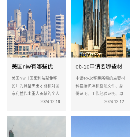
美国niw有哪些优
eb-1c申请要哪些材
势？申请条件是什么
料？难不难
美国niw（国家利益豁免移
申请eb-1c移民所需的主要材
民）为具备杰出才能和对国
料包括护照和签证文件、身
家利益作出重大贡献的个人
份证明、工作经验证明、母
提供了一种独特的移民途
公司资料、雇佣证明、薪资
2024-12-16
2024-12-12
径。
和税收文件等。