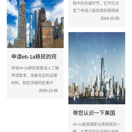
程中的关键环节，它不仅决
选择。
定了申请人能否顺利获得绿
卡或其他移民身份，还是评
2024-12-05
估申请人是否符合美国移民
法规的重要依据。
申请eb-1a移民的窍
门是什么？如何避开
申请eb-1a移民需要深入了解
申请路上的障碍？
申请要求、准备充足的证据
材料、制定详细的赴美计
划、寻求专业帮助、保持诚
2024-12-06
信和耐心以及应对可能的挑
战。通过这些方法，申请人
可以避开申请路上的障碍，
带您认识一下美国
提高申请成功率。
eb1a移民申请项目
eb-1a是美国职业类移民的一
种，主要宗旨在于吸引并招