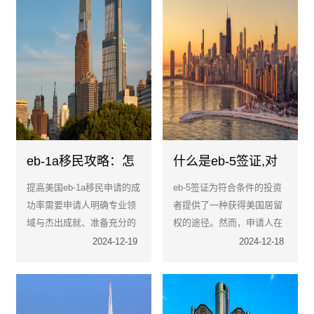
eb-1a移民攻略：怎
什么是eb-5签证,对
样提高成功率？
申请人有什么要求？
提高美国eb-1a移民申请的成
eb-5签证为符合条件的投资
功率需要申请人明确专业领
者提供了一种获得美国居留
域与杰出成就、准备充分的
权的途径。然而，申请人在
申请材料、满足移民局列出
申请过程中需要严格遵守美
2024-12-19
2024-12-18
的标准、注重细节与数据支
国移民局的规定和要求，并
持、寻求专业帮助以及保持
确保所提供的材料真实有
信心与耐心。
效。