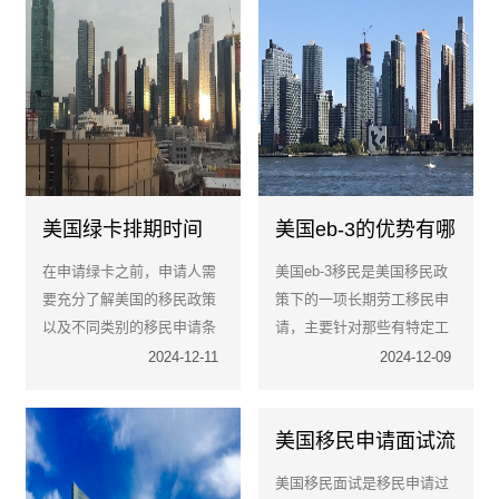
美国绿卡排期时间
美国eb-3的优势有哪
长？有应对方法吗
些？有什么需要注意
在申请绿卡之前，申请人需
美国eb-3移民是美国移民政
的
要充分了解美国的移民政策
策下的一项长期劳工移民申
以及不同类别的移民申请条
请，主要针对那些有特定工
件和排期情况。根据自身的
作技能、专业技能或非熟练
2024-12-11
2024-12-09
实际情况，选择合适的移民
劳动力的申请人。
途径。例如，如果申请人具
备高等学历和专业技能，那
美国移民申请面试流
么职业移民（如eb-1杰出人
程及技巧有哪些？
美国移民面试是移民申请过
才移民）可能是一个不错的