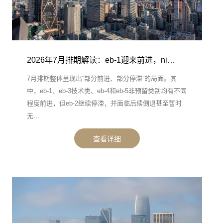
2026年7月排期解读：eb-1迎来前进，ni…
7月排期整体呈现出“部分前进、部分停滞”的局面。其
中，eb-1、eb-3技术类、eb-4和eb-5非预留类别均有不同
程度前进，但eb-2继续停滞，并面临后续倒退甚至暂时
无...
查看详细