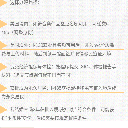
选择办理路径：
美国境内：如符合条件且签证名额可用，可递交i-
485（调整身份）
美国境外：i-130获批且名额可用后，进入nvc阶段缴
费与上传材料，随后到领事馆面签并取得移民签证入境
提交经济担保与体检：按程序提交i-864、体检报告等
材料（递交节点视流程不同而不同）
获批成为永久居民：i-485获批或持移民签证入境后成
为永久居民
若结婚未满2年获批入境/获批时点符合条件，可能获
得“附条件”身份，后续需要按规定解除条件。