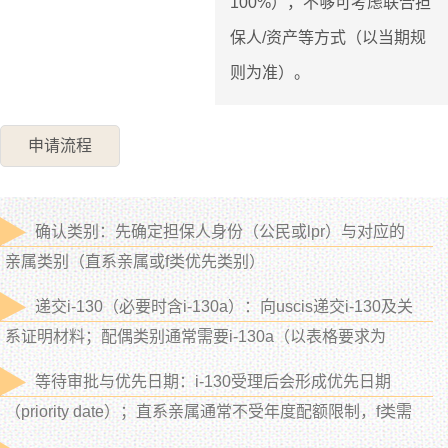
100%），不够可考虑联合担
保人/资产等方式（以当期规
则为准）。
申请流程
确认类别：先确定担保人身份（公民或lpr）与对应的
亲属类别（直系亲属或f类优先类别）
递交i-130（必要时含i-130a）：向uscis递交i-130及关
系证明材料；配偶类别通常需要i-130a（以表格要求为
准）
等待审批与优先日期：i-130受理后会形成优先日期
（priority date）；直系亲属通常不受年度配额限制，f类需
看visa bulletin进度