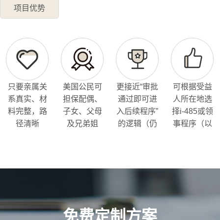
项目优势
只要亲属关
美国公民可
更接近“审批
可根据受益
系真实、材
担保配偶、
通过即可进
人所在地选
料完整，路
子女、父母
入后续程序”
择i-485或领
径清晰
及兄弟姐
的逻辑（仍
事程序（以
妹；绿卡持
受个案审理
资格条件为
有人可担保
影响）
准）
配偶与子女
（以类别为
准）…
免费定制方案