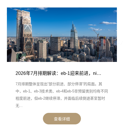
2026年7月排期解读：eb-1迎来前进，ni…
7月排期整体呈现出“部分前进、部分停滞”的局面。其
中，eb-1、eb-3技术类、eb-4和eb-5非预留类别均有不同
程度前进，但eb-2继续停滞，并面临后续倒退甚至暂时
无...
查看详细