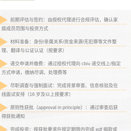
前期评估与签约：由授权代理进行合规评估，确认家
庭成员范围与投资方式
材料准备：身份/亲属关系/资金来源/无犯罪等文件整
理、翻译与公证认证（按要求）
递交申请并缴费：通过授权代理向 cbiu 递交线上/指定
方式申请，缴纳尽调、处理费等
尽职调查与强制面试：完成背景审查、信息核验及在
线面试安排（16 岁及以上按要求）
原则性获批（approval in principle）：通过审查后获
得获批通知
完成投资：按获批要求在规定期限内完成 edf 捐款或