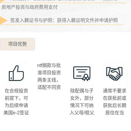
房地产投资与政府费用支付
签发入籍证书与护照：获得入籍证明文件并申请护照
项目优势
ntf捐款与批
准项目投资
两条主线，
适配不同资
在合规投资
除配偶与子
通常不要求
金与资产配
前提下，可
女外，部分
在获批前或
置偏好
为后续申请
情况下可纳
获批后长期
美国e-2签证
入父母/祖父
居住在当
提供国籍基
母及兄弟姐
地，便于全
础
妹等
球生活与出