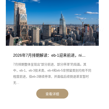
2026年7月排期解读：eb-1迎来前进，ni…
7月排期整体呈现出“部分前进、部分停滞”的局面。其
中，eb-1、eb-3技术类、eb-4和eb-5非预留类别均有不同
程度前进，但eb-2继续停滞，并面临后续倒退甚至暂时
无...
查看详细