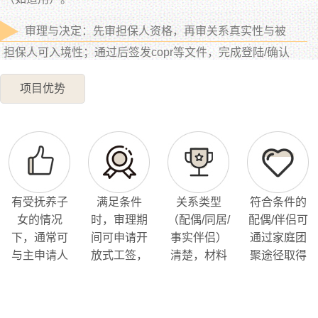
审理与决定：先审担保人资格，再审关系真实性与被
担保人可入境性；通过后签发copr等文件，完成登陆/确认
永居并领取枫叶卡。
项目优势
有受抚养子
满足条件
关系类型
符合条件的
女的情况
时，审理期
（配偶/同居/
配偶/伴侣可
下，通常可
间可申请开
事实伴侣）
通过家庭团
与主申请人
放式工签，
清楚，材料
聚途径取得
一并递交，
方便在加生
重点围绕“关
加拿大永久
家庭规划更
活与就业安
系真实与稳
居民身份
完整
排
定”