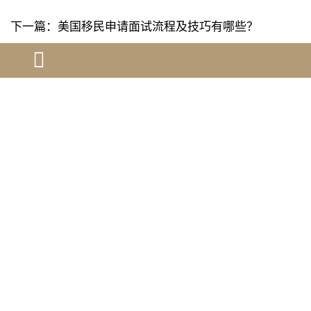
下一篇：
美国移民申请面试流程及技巧有哪些？
[ 相关问题解答 ]
跨学科人才如何整合不同领域的贡…
加拿大移民申请被拒的
引用量不高，如何证明学术贡献？…
加拿大创业者移民：s
美国签证官最看重申请人的哪三点…
萨省省提名配额腰斩！