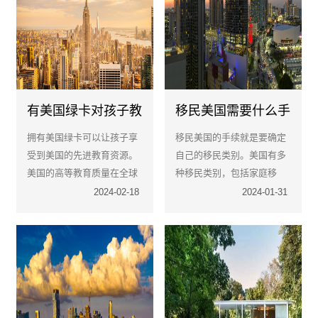
有美国绿卡对孩子教
移民美国需要什么手
育有哪些好处?
续
拥有美国绿卡可以让孩子享
移民美国的手续就是要确定
受到美国的先进教育资源。
自己的移民类别。美国有多
美国的高等教育质量在全球
种移民类别，包括家庭移
范围内都享有盛誉，许多顶
民、就业移民、投资移民
2024-02-18
2024-01-31
尖大学如斯坦福、麻省理工
等。每个类别都有不同的要
等都位于美国。
求和条件。你需要根据自己
的情况选择适合的类别。