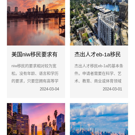
美国niw移民要求有
杰出人才eb-1a移民
哪些？
的条件是什么？
niw移民的要求相对较为宽
杰出人才移民eb-1a的基本条
松。没有年龄、语言和学历
件。申请者需要在科学、艺
的要求，只要您拥有高等学
术、教育、商业或体育领域
位或特殊技能，就可以申
中具有杰出才能，并获得国
2024-03-04
2024-03-01
请。
家或国际认可。