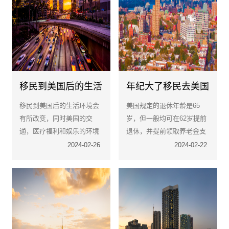
移民到美国后的生活
年纪大了移民去美国
是怎样的?
有什么福利?
移民到美国后的生活环境会
美国规定的退休年龄是65
有所改变，同时美国的交
岁，但一般均可在62岁提前
通，医疗福利和娱乐的环境
退休，并提前领取养老金支
会跟国内的方式会有不同的
票，其家属也可得到适当补
2024-02-26
2024-02-22
地方。
助。养老金的多少，主要根
据领取者历年缴税的情况、
过去工资收入和抚养人数多
寡来决定。