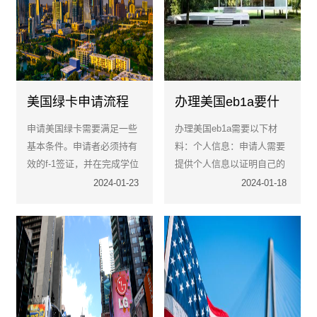
美国绿卡申请流程
办理美国eb1a要什
么材料？
申请美国绿卡需要满足一些
办理美国eb1a需要以下材
基本条件。申请者必须持有
料：个人信息：申请人需要
效的f-1签证，并在完成学位
提供个人信息以证明自己的
前的90天内开始申请opt。
身份和资格。这包括个人简
2024-01-23
2024-01-18
历、护照复印件、出生证明
等。