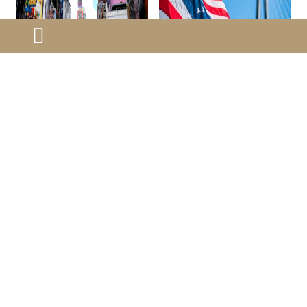
eb1a的职业常见有
美国eb1a项目优势
哪些？
和申请条件
eb1a是美国杰出人才移民中
eb1a审理周期短，费用低，
的一种，也被称为“杰出人才
不用找雇主，不用办理劳工
绿卡”。它是美国为吸引优秀
证，没有年龄和学历限制，
专业人才而设的移民途径，
无需懂英文等优势。
2024-01-17
2024-01-16
也是留美移民者争相申请的
热门绿卡。
第一页
上一页
21
22
23
24
25
26
27
28
29
30
下一页
最末页