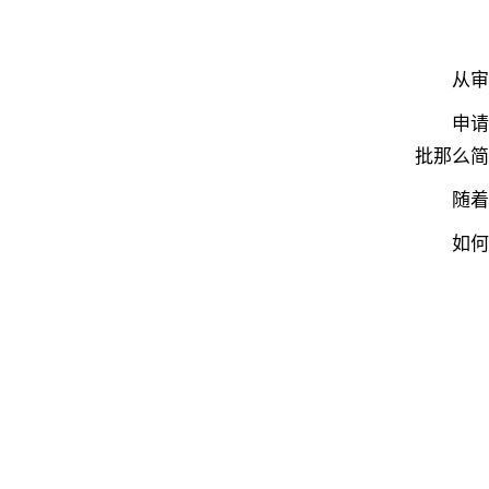
从审批
申请人
批那么简
随着审
如何讲