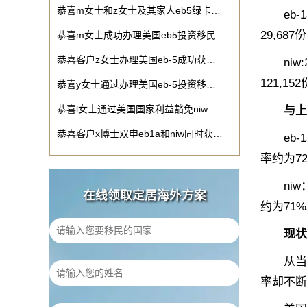
恭喜m女士和z女士及其家人eb5绿卡…
eb-1
29,68
恭喜m女士成功办理美国eb5投资移民…
恭喜客户z女士办理美国eb-5成功获…
niw:
121,1
恭喜y女士通过办理美国eb-5投资移…
恭喜l女士通过美国国家利益豁免niw…
与上
恭喜客户x博士双申eb1a和niw同时获…
eb-1
率约为72
niw：
在线领取定居海外方案
约为71
现状
从当前公
率却不断