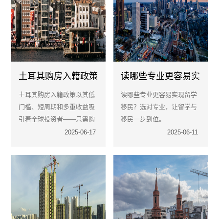
土耳其购房入籍政策
读哪些专业更容易实
有哪些隐藏风险？
现留学移民？全球紧
土耳其购房入籍政策以其低
读哪些专业更容易实现留学
缺专业深度解析
门槛、短周期和多重收益吸
移民？选对专业，让留学与
引着全球投资者——只需购
移民一步到位。
买价值40万美元以上的房
2025-06-17
2025-06-11
产，持有3年，12个月左右
即可获得土耳其护照，享受
免签121国的便利。