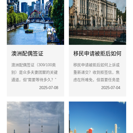
澳洲配偶签证
移民申请被拒后如何
309/100申请周期要
上诉或重新递交？关
澳洲配偶签证（309/100类
移民申请被拒后如何上诉或
多久？
键策略与步骤详解
别）是众多夫妻团聚的关键
重新递交？收到拒签信，焦
通道，但“需要等待多久？”
虑在所难免，但首要任务是
始终是申请人心头最大的疑
彻底理解被拒原因。如果认
2025-07-08
2025-07-04
问。根据澳大利亚内政部最
为移民官的决定存在法律或
新官方数据（截至2025年7
事实上的错误，且您有资格
月更新），目前75%的309
提出上诉。如果上诉不适
签证（第一阶段）申请需约
用、上诉失败，或您认为解
18个月完成审理（从递交到
决拒签问题后再次申请是更
决定）。
优选择，重新递交是一条重