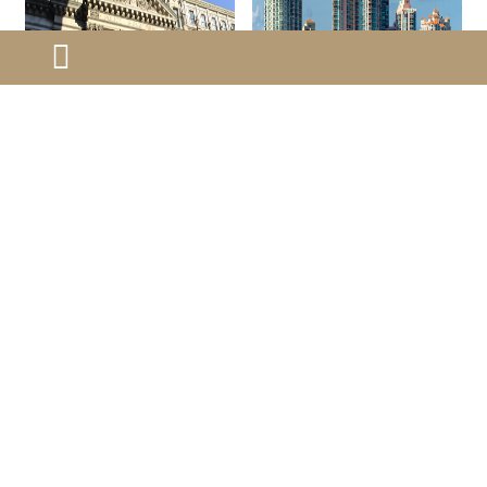
子女教育规划：加拿
子女超龄后能否随父
大公校与私校选择对
母移民？年龄如何计
在加拿大为孩子选择公立学
子女超龄后能否随父母移
比
算？
校还是私立学校，是许多家
民？年龄如何计算？子女超
庭面临的重要教育决策。两
龄后是否能随父母移民，以
者各有优势和挑战，选择的
及年龄如何计算，主要取决
2025-05-28
2025-05-21
关键在于匹配孩子的具体需
于目标国家的移民政策。
求、家庭的教育价值观以及
实际经济状况
第一页
上一页
3
4
5
6
7
8
9
10
11
12
下一页
最末页