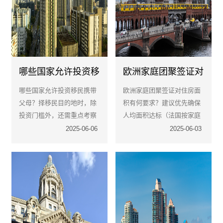
哪些国家允许投资移
欧洲家庭团聚签证对
民携带父母？家庭团
住房面积有何要求？
哪些国家允许投资移民携带
欧洲家庭团聚签证对住房面
聚指南
父母？择移民目的地时，除
积有何要求？建议优先确保
投资门槛外，还需重点考察
人均面积达标（法国按家庭
父母医疗福利覆盖、语言适
规模、丹麦20m²/人、德国
2025-06-06
2025-06-03
应性、续签条件等长期因
参考地方标准），并选择独
素。
立住房。务必提前3–6个月
准备材料，避免因住房问题
延误团聚。