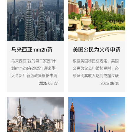
要途径。
马来西亚mm2h新
美国公民为父母申请
政：四大类别全面对
移民：经济担保收入
马来西亚“我的第二家园”计
根据美国移民法规定，美国
比，找到你的理想移
不够的4种替代方案
划(mm2h)在2025年迎来重
公民为父母申请移民时，必
居路径！
大革新！新版政策根据申请
须证明其收入达到或超过联
人的财务状况与移居需求，
邦贫困线的125%，以确保
2025-06-27
2025-06-19
首次将签证细化为四大类
父母来美后不会成为“公共负
别：白银级、黄金级、铂金
担”。
级及医疗签证。