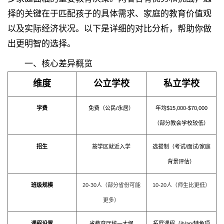
择的关键在于匹配孩子的具体需求、家庭的教育价值观
以及实际经济状况。以下是详细的对比分析，帮助你做
出更明智的选择。
一、核心差异概览
维度
公立学校
私立学校
学费
免费（公民/永居）
年均$15,000-$70,000
（部分教会学校较低）
招生
按学区就近入学
选拔制（考试/面试/家庭
背景评估）
班级规模
20-30人（部分省份可能
10-20人（师生比更低）
更多）
课程设置
省教育厅统一大纲
拓展课程（ib/ap/特色项