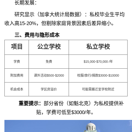
长期发展：
研究显示（加拿大统计局数据）：私校毕业生平均
收入高15-20%，但剔除家庭背景因素后差异缩小。
三、费用与隐形成本
项目
公立学校
私立学校
学费
免费
$15,000-$70,000 /年
附加费用
课外活动$500-$2000
校服/旅行/捐款$3000-$10000
机会成本
学区房溢价
可能需搬迁至学校附近
重要提示：
部分省份（如魁北克）为私校提供补
贴，学费可低至$3000/年。