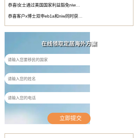
恭喜l女士通过美国国家利益豁免niw…
恭喜客户x博士双申eb1a和niw同时获…
在线领取定居海外方案