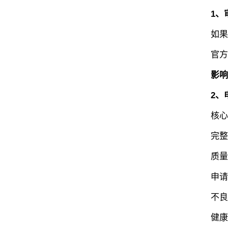
1
、
如果关
官方未
影响
2、
核心要
完整性
质量：
申请人
不良记
健康问