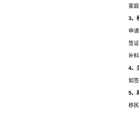
家庭构
3、移
申请量
签证官
补料要求
4、
如签证
5、
‍移民