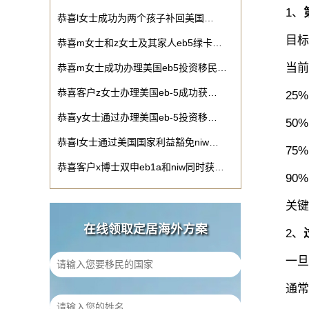
1、
恭喜l女士成功为两个孩子补回美国…
目标：
恭喜m女士和z女士及其家人eb5绿卡…
当前审
恭喜m女士成功办理美国eb5投资移民…
恭喜客户z女士办理美国eb-5成功获…
25%的
恭喜y女士通过办理美国eb-5投资移…
50%的
恭喜l女士通过美国国家利益豁免niw…
75%的
恭喜客户x博士双申eb1a和niw同时获…
90%的
关键节
在线领取定居海外方案
2、
一旦获
通常在递