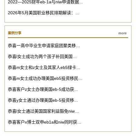
2022—2025财年eb-1a与niw申请数据…
2026年5月美国职业移民排期解读：…
案例分享
more
恭喜一高中毕业生申请家庭团聚类移…
恭喜l女士成功为两个孩子补回美国…
恭喜m女士和z女士及其家人eb5绿卡…
恭喜m女士成功办理美国eb5投资移民…
恭喜客户z女士办理美国eb-5成功获…
恭喜y女士通过办理美国eb-5投资移…
恭喜l女士通过美国国家利益豁免niw…
恭喜客户x博士双申eb1a和niw同时获…