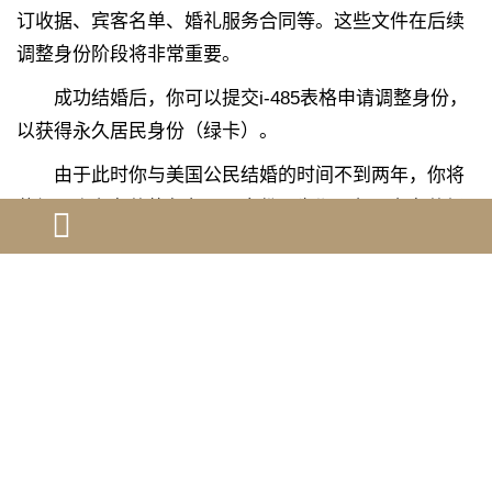
订收据、宾客名单、婚礼服务合同等。这些文件在后续
调整身份阶段将非常重要。
成功结婚后，你可以提交i-485表格申请调整身份，
以获得永久居民身份（绿卡）。
由于此时你与美国公民结婚的时间不到两年，你将
获得一个有条件的永久居民身份，为期两年。在条件绿
卡到期前90天内，你需要提交i-751表格申请取消居留条
件。
同时，你还可以提交i-765表格申请工作许可证，以
便在等待绿卡期间在美国合法工作。
遵守90天内结婚的规定，不仅关乎你当前的合法身
份，更影响你未来在美国的移民前景。如果你在90天内
完成了婚姻，就可以递交i-485表格申请绿卡，开启在美