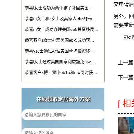
交申请后
恭喜l女士成功为两个孩子补回美国…
另外，回
恭喜m女士和z女士及其家人eb5绿卡…
需要重新
恭喜m女士成功办理美国eb5投资移民…
办理回
恭喜客户z女士办理美国eb-5成功获…
恭喜y女士通过办理美国eb-5投资移…
恭喜l女士通过美国国家利益豁免niw…
上一篇
恭喜客户x博士双申eb1a和niw同时获…
下一篇
在线领取定居海外方案
[ 