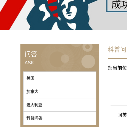
科普问
问答
ASK
您当前位
美国
加拿大
澳大利亚
回美证
科普问答