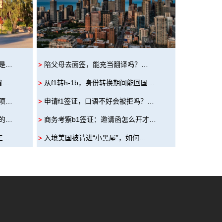
是…
陪父母去面签，能充当翻译吗？…
省…
从f1转h-1b，身份转换期间能回国…
项…
申请f1签证，口语不好会被拒吗？…
的…
商务考察b1签证：邀请函怎么开才…
三…
入境美国被请进“小黑屋”，如何…