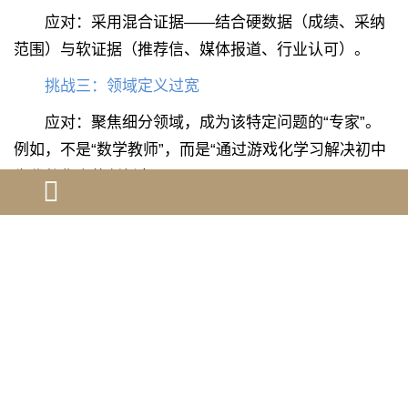
应对：采用混合证据——结合硬数据（成绩、采纳
范围）与软证据（推荐信、媒体报道、行业认可）。
挑战三：领域定义过宽
应对：聚焦细分领域，成为该特定问题的“专家”。
例如，不是“数学教师”，而是“通过游戏化学习解决初中
生代数焦虑的创新者”。
挑战四：缺乏直接研究发表
应对：教育工作者的“发表”形式多样：教案共享平
台、专业博客、培训手册、公开课视频等，只要产生广
泛影响，均可作为证据。
六、长远规划：从申请到未来贡献
niw申请不仅是移民手续，更是职业生涯的阶段性总
结与未来蓝图。成功的申请者往往将申请过程视为：