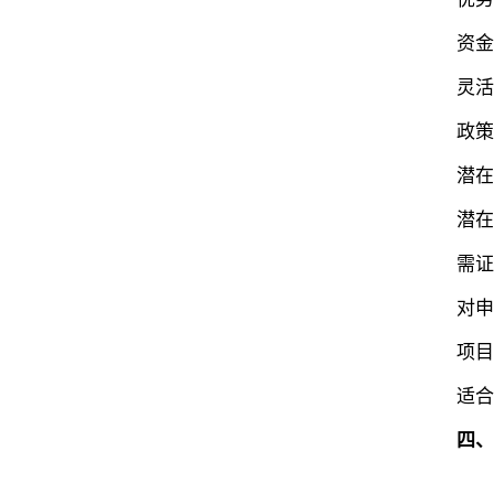
‌资金流
‌灵活性
‌政策稳
‌潜在收
‌潜在挑
需证明1
对申请
项目失
‌适合人
‌
四、