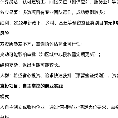
算灵活‌：认可建筑工、间接岗位（如供应商、服务业）等
应显著‌：多数项目有专业团队运作，成功案例较多；
利‌：2022年新政下，乡村、基建等预留签证类别目前无排
险‌
资质参差不齐，需谨慎评估商业可行性；
动可能影响审批（如区域中心授权需定期更新）；
构复杂，退出周期可能较长。
群‌：希望省心投资、追求快速获批（预留签证类别）、资
直投项目：自主掌控的商业实践‌
式‌
自主创立或收购企业，通过“直接就业”满足岗位要求，需
析‌