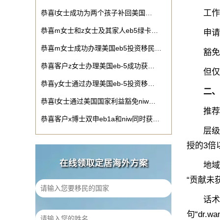
‌工作领
恭喜l女士成功为两个孩子补回美国…
恭喜m女士和z女士及其家人eb5绿卡…
‌申请人
恭喜m女士成功办理美国eb5投资移民…
‌豁免劳
恭喜客户z女士办理美国eb-5成功获…
但仅满
恭喜y女士通过办理美国eb-5投资移…
二、
恭喜l女士通过美国国家利益豁免niw…
推荐信是
恭喜客户x博士双申eb1a和niw同时获…
‌层级博
授的3倍
在线领取定居海外方案
‌地域策
“贡献未
‌话术解
句“dr