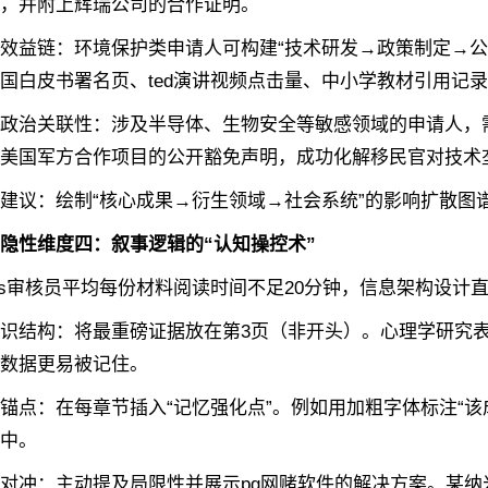
，并附上辉瑞公司的合作证明。
益链‌：环境保护类申请人可构建“技术研发→政策制定→公
国白皮书署名页、ted演讲视频点击量、中小学教材引用记
治关联性‌：涉及半导体、生物安全等敏感领域的申请人，需
美国军方合作项目的公开豁免声明，成功化解移民官对技术
议‌：绘制“核心成果→衍生领域→社会系统”的影响扩散图
隐性维度四：叙事逻辑的“认知操控术”
s审核员平均每份材料阅读时间不足20分钟，‌信息架构设计直
结构‌：将最重磅证据放在第3页（非开头）。心理学研究
数据更易被记住。
点‌：在每章节插入“记忆强化点”。例如用加粗字体标注“该成果
中。
冲‌：主动提及局限性并展示pg网赌软件的解决方案。某纳