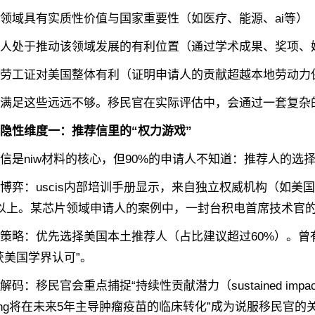
域具有实质性价值与国家重要性‌（如医疗、能源、ai等）
处于推动该领域发展的有利位置‌（通过学术成果、奖项、
工证对美国整体有利‌（证明申请人的贡献超越本地劳动力
足这些远远不够。移民官在实际评估中，会通过一套复杂的
隐性维度一：推荐信里的“权力游戏”
niw材料的核心，但90%的申请人不知道：‌推荐人的选择
弈‌：uscis内部培训手册显示，来自独立权威机构（如美国科学
以上。某芯片领域申请人的案例中，一封台积电首席技术官的
略‌：优先选择美国本土推荐人（占比建议超过60%）。曾
获美国学界认可”。
码‌：移民官会重点捕捉“持续性贡献潜力（sustained im
.wang将在未来5年主导肿瘤疫苗的临床转化”成为说服移民官的