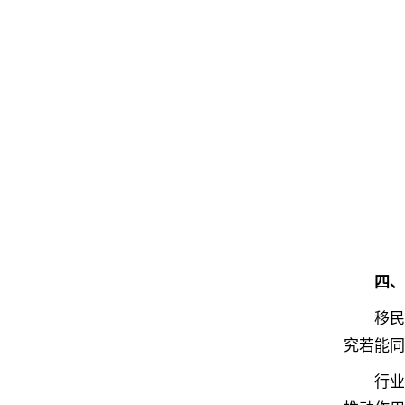
四、
移民官越
究若能同
‌行业耦