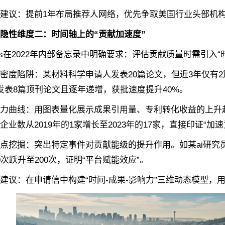
议‌：提前1年布局推荐人网络，优先争取美国行业头部机构
隐性维度二：时间轴上的“贡献加速度”
s在2022年内部备忘录中明确要求：评估贡献质量时需引入‌“时
度陷阱‌：某材料科学申请人发表20篇论文，但近3年仅有2
发表8篇顶刊论文且逐年递增，获批速度提升40%。
曲线‌：用图表量化展示成果引用量、专利转化收益的上升
企业数从2019年的1家增长至2023年的17家，直接印证“加
挖掘‌：突出特定事件对贡献能级的提升作用。如某ai研究员
0次跃升至200次，证明“平台赋能效应”。
议‌：在申请信中构建“时间-成果-影响力”三维动态模型，