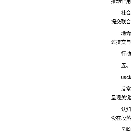
推动作用
‌社会效
提交联合
‌地缘政
过提交与
‌行动建
五、
usci
‌反常识
呈现关键
‌认知锚
没在段落
‌风险对