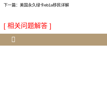
下一篇：
美国永久绿卡eb1a移民详解
[ 相关问题解答 ]
跨学科人才如何整合不同领域的贡…
加拿大移民申请被拒的
引用量不高，如何证明学术贡献？…
加拿大创业者移民：s
美国签证官最看重申请人的哪三点…
萨省省提名配额腰斩！