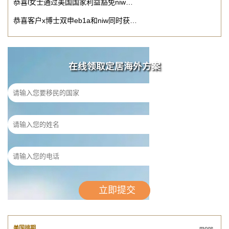
恭喜l女士通过美国国家利益豁免niw…
恭喜客户x博士双申eb1a和niw同时获…
在线领取定居海外方案
美国排期
more