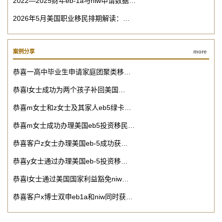
2022—2025财年eb-1a与niw申请数据…
2026年5月美国职业移民排期解读：…
案例分享
more
恭喜一高中毕业生申请家庭团聚类移…
恭喜l女士成功为两个孩子补回美国…
恭喜m女士和z女士及其家人eb5绿卡…
恭喜m女士成功办理美国eb5投资移民…
恭喜客户z女士办理美国eb-5成功获…
恭喜y女士通过办理美国eb-5投资移…
恭喜l女士通过美国国家利益豁免niw…
恭喜客户x博士双申eb1a和niw同时获…