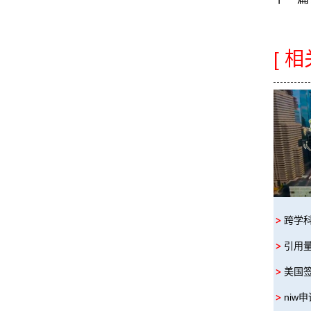
[ 
跨学
引用
美国
niw