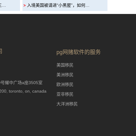
三…
入境美国被请进“小黑屋”，如何…
司
pg网赌软件的服务
美国移民
美洲移民
耀中广场a座3505室
欧洲移民
0, toronto, on, canada
亚非移民
大洋洲移民