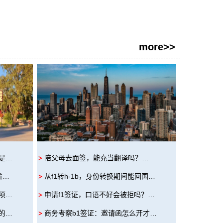
more>>
是…
陪父母去面签，能充当翻译吗？…
省…
从f1转h-1b，身份转换期间能回国…
项…
申请f1签证，口语不好会被拒吗？…
的…
商务考察b1签证：邀请函怎么开才…