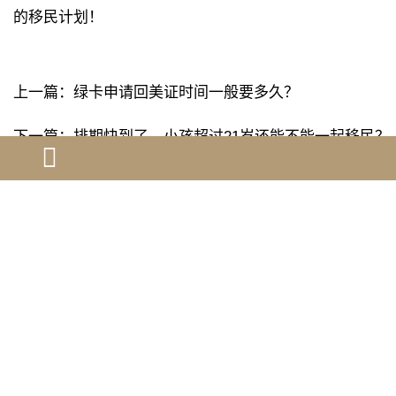
的移民计划！
上一篇：
绿卡申请回美证时间一般要多久？
下一篇：
排期快到了，小孩超过21岁还能不能一起移民？
[ 相关问题解答 ]