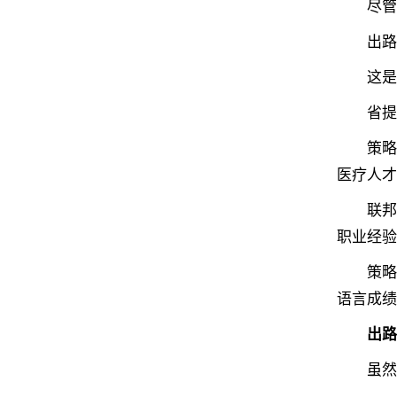
尽管整
出路一
这是未
省提名
策略：
医疗人才
联邦快速
职业经验
策略：若
语言成绩
出路二
虽然临