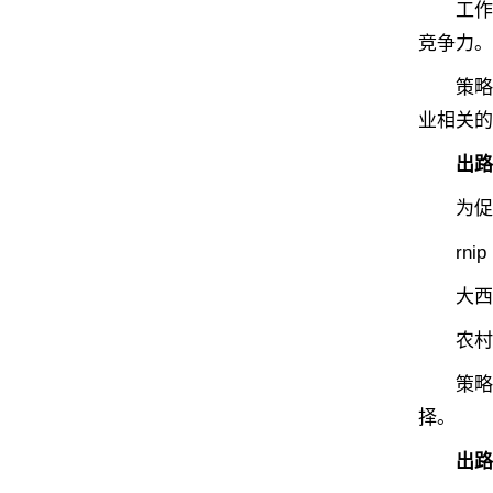
工作签证
竞争力。
策略：积
业相关的
出路三
为促进
rnip
大西洋
农村和北
策略：
择。
出路四