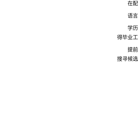
在配额
语言能力
学历认
得毕业工
提前规划
搜寻候选