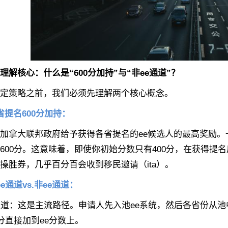
核心：什么是“600分加持”与“非ee通道”？
策略之前，我们必须先理解两个核心概念。
省提名600分加持：
大联邦政府给予获得各省提名的ee候选人的最高奖励。一旦
600分。这意味着，即使你初始分数只有400分，在获得提名
操胜券，几乎百分百会收到移民邀请（ita）。
ee通道vs.非ee通道：
：这是主流路径。申请人先入池ee系统，然后各省份从池中
0分直接加到ee分数上。