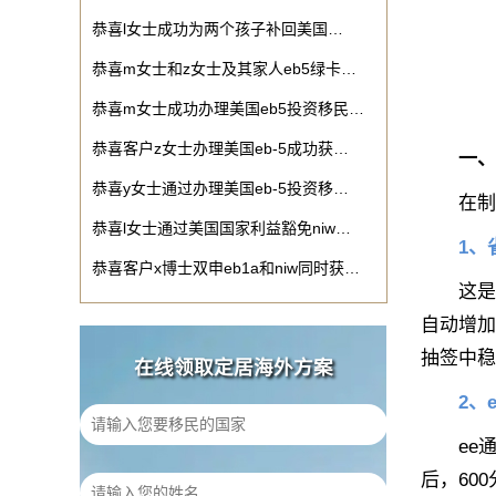
恭喜l女士成功为两个孩子补回美国…
恭喜m女士和z女士及其家人eb5绿卡…
恭喜m女士成功办理美国eb5投资移民…
恭喜客户z女士办理美国eb-5成功获…
一、理解
恭喜y女士通过办理美国eb-5投资移…
在制定
恭喜l女士通过美国国家利益豁免niw…
1、
恭喜客户x博士双申eb1a和niw同时获…
这是加拿
自动增加
抽签中稳
在线领取定居海外方案
2、
ee通道
后，60