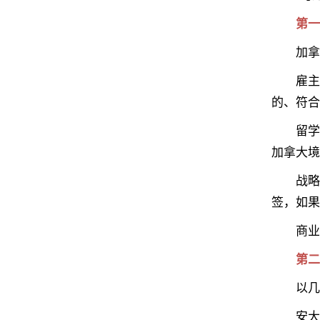
第一步
加拿大
雇主驱动
的、符合
留学生优
加拿大境
战略招聘
签，如果
商业移民
第二步：
以几个
安大略省