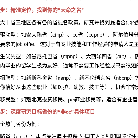
：精准定位，找到你的“天命之省”
十省三地区各有各的省提名政策，研究并找到最适合你的那
型：如安大略省（oinp）、bc省（bcpnp）、阿尔伯塔
要求的job offer。这对于有专业技能和工作经验的申请人是
先型：如曼尼托巴省（mpnp）、大西洋四省（aip）、萨
内毕业的留学生极为友好，通常不需要工作经验或只需很短
型：如新斯科舍省（nsnp）、新不伦瑞克省（nbpnp
你恰好从事这些职业（如医护、幼教、技工等），机会非常
型：如魁北克投资移民、pei商业移民等，适合有企业管
深度研究目标省份的“非ee”具体项目
热门省份为例：
（oinp）：重点关注雇主担保-外国工人类别和国际学生