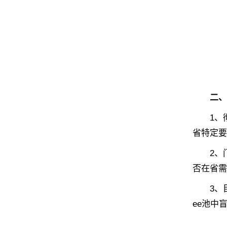
二、为何
1、彻底
省特定要
2、
否在省需
3、
ee池中