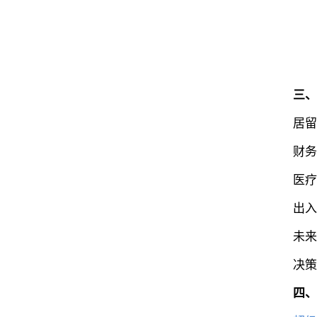
三、
居留需
财务能力
医疗成本
出入境
未来移
决策工
四、