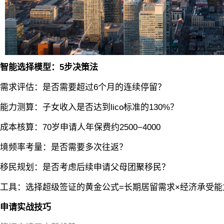
智能选择模型：5步决策法
求评估：是否需要超过6个月的连续停留？
测算：子女收入是否达到lico标准的130%？
核算：70岁申请人年保费约2500−4000
频率考量：是否需要多次往返？
民规划：是否考虑后续申请父母团聚移民？
具：选择超级签证的黄金公式=长期居留需求×经济承受能
申请实战技巧