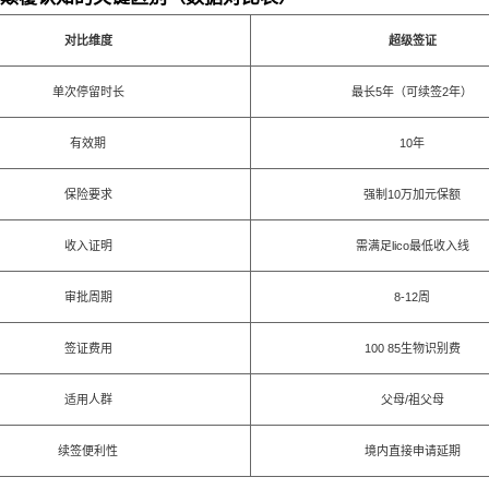
对比维度
超级签证
单次停留时长
最长5年（可续签2年）
有效期
10年
保险要求
强制10万加元保额
收入证明
需满足lico最低收入线
审批周期
8-12周
签证费用
100 85生物识别费
适用人群
父母/祖父母
续签便利性
境内直接申请延期