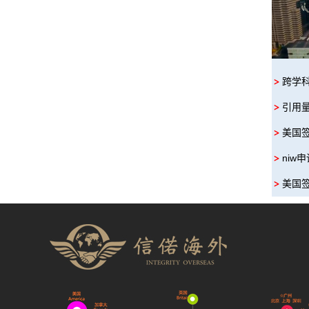
跨学
引用
美国
niw
美国