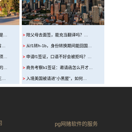
是…
陪父母去面签，能充当翻译吗？…
省…
从f1转h-1b，身份转换期间能回国…
项…
申请f1签证，口语不好会被拒吗？…
的…
商务考察b1签证：邀请函怎么开才…
三…
入境美国被请进“小黑屋”，如何…
司
pg网赌软件的服务