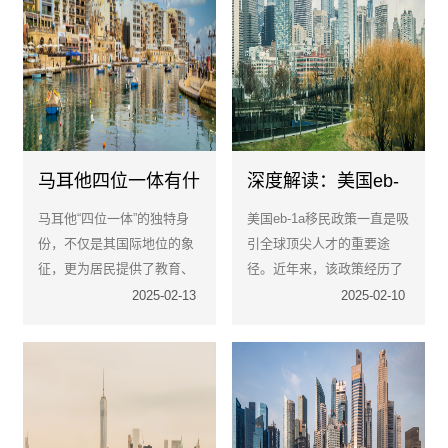
马耳他四位一体有什
深度解读：美国eb-
么好处？
1a移民政策的变化
马耳他“四位一体”的独特身
美国eb-1a移民政策一直是吸
与趋势
份，不仅是其国际地位的象
引全球顶尖人才的重要途
征，更为居民提供了教育、
径。近年来，该政策经历了
医疗、经济与生活的全方位
一系列调整与优化，旨在更
2025-02-13
2025-02-10
保障。无论是追求国际化教
好地适应美国经济发展和国
育的家庭、寻求资产安全的
际人才流动的新趋势。
投资者，还是向往地中海生
活的退休人士，马耳他都能
满足多元需求。