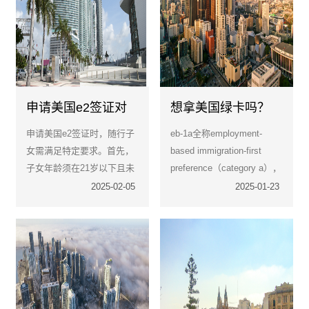
申请美国e2签证对
想拿美国绿卡吗？
随行子女有哪些要
eb-1a移民是您的不
申请美国e2签证时，随行子
eb-1a全称employment-
求？
二之选
女需满足特定要求。首先，
based immigration-first
子女年龄须在21岁以下且未
preference（category a），
婚，方能作为附属申请人。
即美国第一类优先职业移民
2025-02-05
2025-01-23
其次，子女需证明与主申请
a类，主要面向在科学、艺
人的亲属关系，通常需提供
术、教育、商业或体育领域
出生证明等相关文件。
中具有杰出能力、取得一定
成就的申请人。