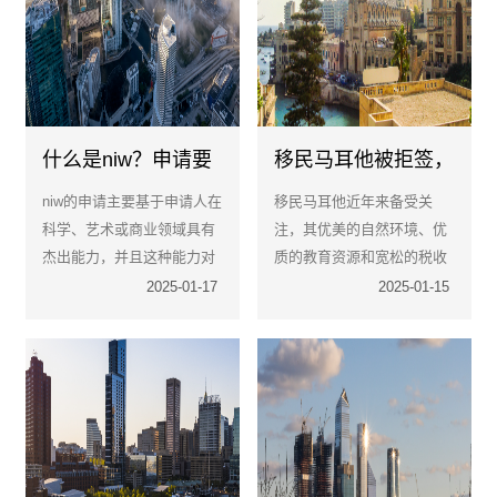
什么是niw？申请要
移民马耳他被拒签，
满足什么条件
究竟都有些什么原
niw的申请主要基于申请人在
移民马耳他近年来备受关
因？
科学、艺术或商业领域具有
注，其优美的自然环境、优
杰出能力，并且这种能力对
质的教育资源和宽松的税收
美国国家利益有重大贡献。
政策吸引了众多投资者和家
2025-01-17
2025-01-15
申请人需要证明自己的成就
庭。
和贡献，以及为何其在美国
的继续工作和贡献符合国家
利益。