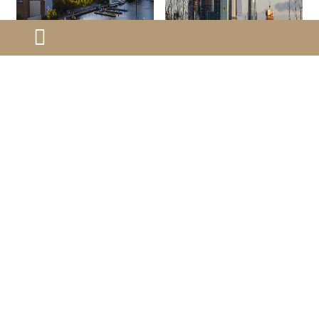
美国移民面签办理常
移民政策对美国经济
见问题有哪些？
有什么影响？
在美国移民面签办理过程
移民政策对美国经济有着复
中，签证官通常会围绕移民
杂且深远的影响。一方面，
申请递交材料的情况、递交
移民，尤其是非法移民，通
申请表格的情况以及赴美之
常从事低技能工作，有效补
2025-01-14
2025-01-10
后的计划等内容进行提问。
充了美国的劳动力市场，特
别是在农业、建筑和低工资
服务业中。另一部分移民处
第一页
上一页
28
29
30
31
32
33
于创新和创业的前沿，为创
34
35
36
37
下一页
最末页
造就业机会和开发新技术做
出了贡献。