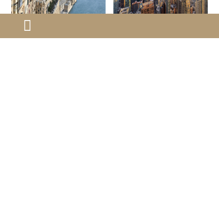
马耳他生活水平全解
去美国看病应该申请
析：宜居地中海的真
什么签证？
马耳他在气候、生活成本、
去美国看病应申请b-2签证
实体验
交通、教育、医疗、经济、
（医疗签证），属于商务及
社会安全和文化等方面都表
旅游签证（b1/b2）中的一
现出较高的生活水平，是一
种，专门用于赴美接受医疗
2025-02-14
2025-02-14
个宜居的国家。
治疗或参与相关活动。
第一页
上一页
27
28
29
30
31
32
33
34
35
36
下一页
最末页