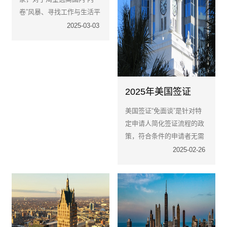
卷”风暴、寻找工作与生活平
衡的家庭来说，确实是一个
2025-03-03
值得考虑的选择。但请记
住，移居并不是万能的“解压
药”。在决定之前，请务必审
视自己的家庭经济能力、职
业规划，还有那份对异国文
2025年美国签证
化的热爱与适应能力。
「免面试」申请全攻
美国签证“免面谈”是‌针对特
略
定申请人简化签证流程的政
策‌，符合条件的申请者无需
前往使领馆面试，仅需提交
2025-02-26
材料即可完成续签或首次申
请，大幅节省时间和精力。