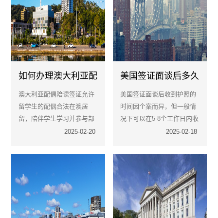
如何办理澳大利亚配
美国签证面谈后多久
偶陪读签证？
能够收到护照‌？
澳大利亚配偶陪读签证允许
美国签证面谈后收到护照的
留学生的配偶合法在澳居
时间因个案而异，但一般情
留，陪伴学生学习并参与部
况下可以在5-8个工作日内收
分工作或学习。
到。如果申请需要进行行政
2025-02-20
2025-02-18
审理，则处理时间将延长至
30-60天。