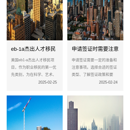
eb-1a杰出人才移民
申请签证时需要注意
绿卡直通车——核心
些什么？
美国eb1-a杰出人才移民项
申请签证需要一定的准备和
优势与申请条件全指
目，作为职业移民的第一优
注意事项。选择合适的签证
南
先类别，为在科学、艺术、
类型、了解签证政策和要
教育、商业或体育等领域具
求、准备齐全的申请材料、
2025-02-25
2025-02-24
有杰出才能的外籍人士提供
认真填写申请表、进行充分
了一条快速定居美国的绿色
的面试准备，并耐心等待签
通道。
证结果，将有助于确保签证
申请的顺利进行。