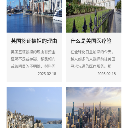
英国签证被拒的理由
什么是美国医疗签
有哪些？
证？
英国签证被拒的理由有资金
在全球化日益加深的今天，
证明不足或存疑、移民倾向
越来越多的人选择前往美国
或访问目的不明确、材料问
寻求先进的医疗服务。那
题、过往记录与信用问题、
么，什么是美国医疗签证？
2025-02-18
2025-02-18
学习能力与语言水平不足、
如何申请？接下来，将为大
其它高风险因素，如：无稳
家进行详细的解答。
定工作或收入等。