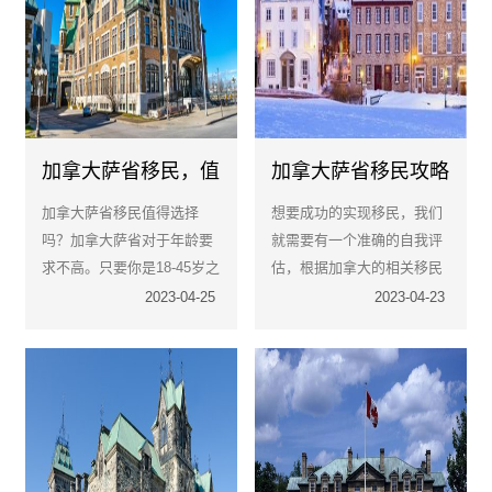
加拿大萨省移民，值
加拿大萨省移民攻略
得选择
分析
加拿大萨省移民值得选择
想要成功的实现移民，我们
吗？加拿大萨省对于年龄要
就需要有一个准确的自我评
求不高。只要你是18-45岁之
估，根据加拿大的相关移民
间，没有犯罪记录，就可以
法，来进行自我的一个评
2023-04-25
2023-04-23
申请移民萨省，只要满足基
估，从而衡量自己是否能够
本的条件，通过率是比较高
满足移民的相关条件.
的。