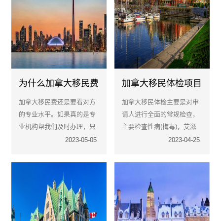
为什么加拿大移民费
加拿大移民体检项目
用差别这么大
是什么？
加拿大移民费还是要看对方
加拿大移民体检主要是对申
的专业水平。如果真的是专
请人进行全面的常规检查，
业机构帮我们及时办理，只
主要检查性病(梅毒)，艾滋
需要收取一定的办理费。
病(hiv)，肾脏疾病，糖尿
2023-05-05
2023-04-25
病，结核病等。