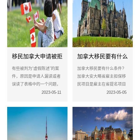
移民加拿大申请被拒
加拿大移民要有什么
导致的原因有哪些?
条件?
有些被判为“虚假陈述”的案
加拿大移民要有什么条件?
件，原因是申请人漏读或者
加拿大安大略省雇主担保移
误读了表格中的一个问题，
民项目是雇主在省提名项目
因此省略了表格中的信息，
下担保外国雇员的一种移民
2023-05-11
2023-05-05
或者误解了填表说明。
方式。它放宽了申请人的受
教育程度。