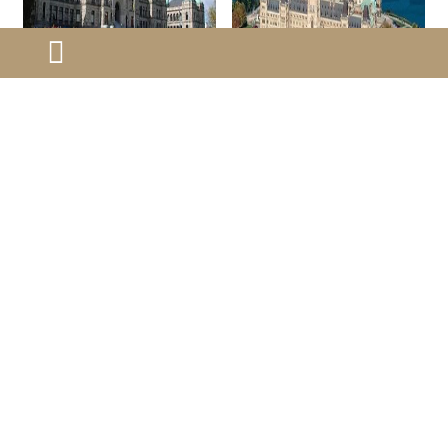
加拿大永久居住权条
加拿大国籍移民美国
件
容易吗
加拿大枫叶卡，又称永久居
加拿大国籍移民美国容易
民卡或简称pr卡。枫叶卡是
吗？加拿大是美国的近邻，
您在移民加拿大​永久居留身
很多人都想知道获得加拿大
份的证明，但拥有枫叶卡并
国籍会不会对移民美国有什
2023-04-13
2023-04-12
不说明您就永远拥有加拿大
么帮助。这个问题则需要具
的永久居留权。
体情况具体分析。
第一页
上一页
6
7
8
9
10
11
12
13
14
15
下一页
最末页