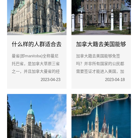
什么样的人群适合去
加拿大籍去美国能够
加拿大曼省？
免签吗?
曼省(即manitoba)全称曼尼
加拿大籍去美国能够免签
托巴省，是加拿大草原三省
吗？并非所有国家的公民都
之一，并且加拿大曼省的经
需要签证才能进入美国，加
济较为发达 ，生活水平较
拿大就是一个例子。但是，
2023-04-23
2023-04-18
高，当地的社会福利也是非
有很多国家的公民确实需要
常的健全的，所以每年也有
签证才能进入美国。
不少人申请移民曼省。