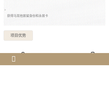
获得马耳他居留身份和永居卡
项目优势
直接拿永
一人申请，
先批复后投
审理速度
居，畅游26
四代移民
资，无资金
快，周期短
个申根国
风险
（12-14个
月）