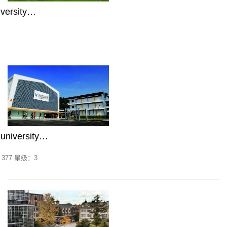
versity…
niversity…
377 星级：3