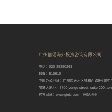
广州信偌海外投资咨询有限公司
电话：020-38390263
邮编：510610
中国办公地址：广州市天河区林和西路9号耀中广
加拿大地址：5700 yonge street, suite 200, toro
官方网址：www.gioic.com
网站地图