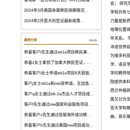
会； 研究
2024年3月美国亲属移民排期情况…
学校共有
2024年2月意大利签证最新政策…
力量是新
地理位置
伴关系。 
案例分享
more
冲进世界前
恭喜客户l先生通过eb1a项目移民美…
为维多利
恭喜z女士拿到了加拿大移民签证，…
学、语言
恭喜客户l女士申请eb1a项目8天获批…
学的教师
院提供本
客户j女士eb1a和niw双申请，无加急…
西兰仲裁
客户q女士通过eb-1a杰出人才项目成…
面又分为
客户f先生通过niw国家利益豁免项目…
亚大学和
恭喜客户z先生通过信偌海外成功移…
曲、音乐
恭喜客户h先生通过美国niw项目成功…