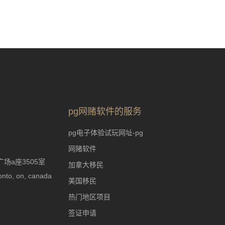
pg网赌软件的服务
pg电子体验试玩网址-pg
网赌软件
场a座3505室
加拿大移民
nto, on, canada
美国移民
热门地区项目
签证申请