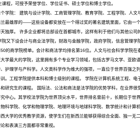
生课程，可授予荣誉学位、学位证书、硕士学位和博士学位。
七个学院： 建筑与设计学院、工商管理学院、教育学院、工程学院、人文
西兰最雄厚的——这些设备都安放在一个得过奖的著名建筑里面，它由一
得天独厚。 许多企业都将总部设在首都城市，这样有利于他们与其他公司
学院又下设会计与商业法学院，财政与金融学院，政府学院，
信息管理学
50的商学院榜单。会计和商法学均排名第16位。
人文与社会科学学院在
亚大学最大的学院，这里拥有多个专业学习领域，包括
古罗马文学
、亚欧
学、护理学与产科学。人文类科学作为维大的强项，一直位于世界百强之
培训。
工程学院提供本科和博士级别的课程。 学院在计算机系统工程、电
科和研究生的课程。 国际法、公法和商法是法学院的优势学科，在业界很
研究中心。其学校法学院为世界顶尖水平，世界排名曾前十，长期位于世界
生物科学院、化学和物理学院、地理环境与地球科学院、数学统计和计算
梅西大学的优秀教学资源，使学生们在新西兰能够获得综合全面、独一无二
理论和表演三方面都非常重视。