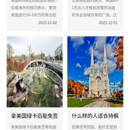
美国eb5移民的政策有哪些?
信偌移民顾问表示：美国eb-
信偌海外的顾问表示，要到
1杰出人才移民政策所涵盖
美国进行50-100万的商业投
的专业领域非常的广阔，比
资，具体的投资条件要根据
如：教育、科学、体育、艺
2022-12-02
2022-12-01
协议来制定。
术、商业等领域，对于杰出
人才的要求这是在这些领域
中做出了突出贡献的人才。
拿美国绿卡后能免签
什么样的人适合持枫
哪些国家
叶卡呢？
拿美国绿卡后能免签哪些国
如果经常回国，最好还是别