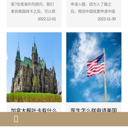
家?信偌海外的顾问，我们
申请入籍，因为入了籍之
拿到美国绿卡之后，可以获
后，再回中国就要申请中国
得加拿大、墨西哥长达六个
旅游签证了。
2022-12-01
2022-11-30
月的免签，还有阿鲁班，开
曼群岛等一些国家的短期免
签政策。
加拿大枫叶卡有什么
医生怎么样申请美国
特点呢?
移民项目eb-1a
加拿大枫叶卡有什么特点？
b-1a杰出人才是美国职业移