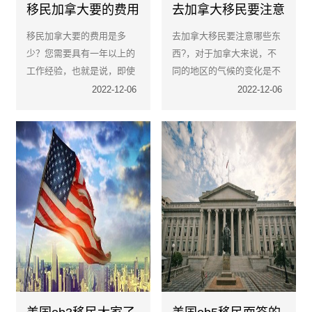
移民加拿大要的费用
去加拿大移民要注意
是多少？
哪些东西?
移民加拿大要的费用是多
去加拿大移民要注意哪些东
少？您需要具有一年以上的
西?，对于加拿大来说，不
工作经验，也就是说，即使
同的地区的气候的变化是不
您是博士学位毕业生，也无
一样的，非常的多样化，比
2022-12-06
2022-12-06
法在没有工作的情况下移
如对于加拿大的东部地区会
民，或者您在学校学习。
相对的寒冷，对于中部地区
的天气会相对的炎热.