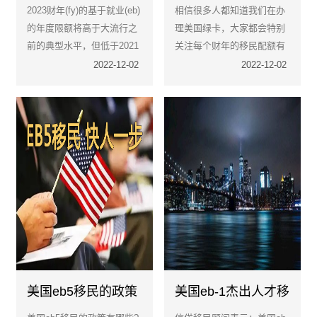
就业身份调整常见问
移民配额19.7万张将
2023财年(fy)的基于就业(eb)
相信很多人都知道我们在办
题解答
怎么样分配？
的年度限额将高于大流行之
理美国绿卡，大家都会特别
前的典型水平，但低于2021
关注每个财年的移民配额有
财年和2022财年。我们致力
多少，因为配额的分配机制
2022-12-02
2022-12-02
于确保我们使用尽可能多的
会导致排期的出现。
可用就业签证尽可能在2023
财年结束，2023年9月30日
结束。
美国eb5移民的政策
美国eb-1杰出人才移
是什么
民项目详解