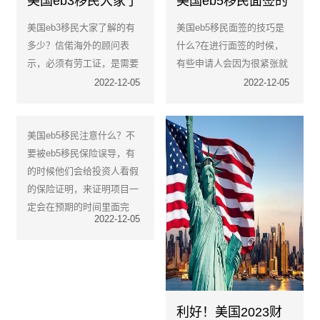
美国eb3移民大家了
美国eb5移民面签的
解的有多少？
技巧是什么?
美国eb3移民大家了解的有
美国eb5移民面签的技巧是
多少？信偌海外的顾问表
什么?在进行面签的时候，
示，必须有劳工证，是需要
有些申请人会因为很紧张就
美国劳工部发给的，只有这
使得自己说话的口语不清楚
2022-12-05
2022-12-05
样美国人才会放心，移民的
或是不敢讲话，这样的话会
人不会和他们争抢工作机
很容易让移民官产生错的，
会。
以为申请人有所隐瞒从而会
美国eb5移民注意什么？不
有所顾虑，所以在面签的时
要被eb5移民保险误导，有
候要让自己的身心放轻松，
的时候他们会给投资人看假
而且还要有礼貌，自然的和
的保险证明，来证明项目一
移民官进行交流。
定会在预期的时间里面完
2022-12-05
成，还没有建造好的项目
利好！美国2023财