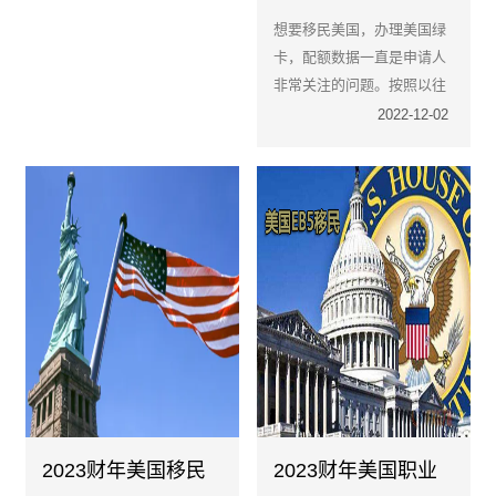
年职业类增加签证配
想要移民美国，办理美国绿
额！速度赶上无排期
卡，配额数据一直是申请人
项目末班车！
非常关注的问题。按照以往
规则，配额的分配将对一些
2022-12-02
移民类别产生漫长排期。
2023财年美国移民
2023财年美国职业