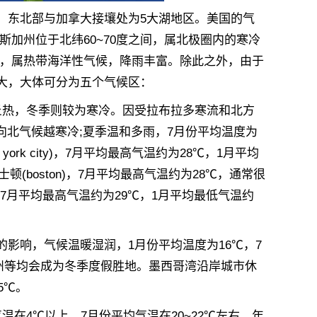
东北部与加拿大接壤处为5大湖地区。美国的气
加州位于北纬60~70度之间，属北极圈内的寒冷
南，属热带海洋性气候，降雨丰富。除此之外，由于
大，大体可分为五个气候区：
热，冬季则较为寒冷。因受拉布拉多寒流和北方
向北气候越寒冷;夏季温和多雨，7月份平均温度为
rk city)，7月平均最高气温约为28℃，1月平均
(boston)，7月平均最高气温约为28℃，通常很
)，7月平均最高气温约为29℃，1月平均最低气温约
响，气候温暖湿润，1月份平均温度为16℃，7
佛州等均会成为冬季度假胜地。墨西哥湾沿岸城市休
5℃。
4℃以上，7月份平均气温在20~22℃左右，年