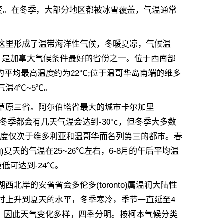
多变。在冬季，大部分地区都被冰雪覆盖，气温通常
里形成了温带海洋性气候，冬暖夏凉，气候温
，是加拿大气候条件最好的省份之一。位于西南部
7月的平均最高温度约为22℃;位于温哥华岛南端的维多
份气温4℃~5℃。
原三省。阿尔伯塔省最大的城市卡尔加里
管每年冬季都会有几天气温会达到-30°c，但冬季大多数
适程度仅次于维多利亚和温哥华而名列第三的都市。春
)夏天的气温在25~26℃左右，6-8月的午后平均温
低可达到-24℃。
的安省省会多伦多(toronto)属温润大陆性
时上升到夏天的水平，冬季寒冷，季节一直延至4
际处，因此天气变化多样，四季分明。按柯本气候分类