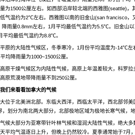
量为1500公厘左右。如西部沿岸较北端的西雅图(seattle
低气温约为2℃左右。西雅图以南的旧金山(san francis
，降雨量0.8mm左右，1月平均最低气温约为5.5℃。旧金山以南的
1月平均最低气温约为8.8℃。
的大陆性气候区，冬季寒冷，1月份平均温度为-14℃左右
平均降雨量为1000~1500公厘。
干燥气候区为内陆性气候，高原上年温差较大，科罗拉多高
高原荒漠地带降雨量不到250公厘。
我们来看看加拿大的气候
位于北美洲北部。东临大西洋，西临太平洋，西北部邻美国
为界，划分为南北两大部分，北部极地区域为极地长寒气候，
候大部分为亚寒带针叶林气候和湿润大陆性气候，绝大多数
天平均气温逐日上升，但晚上仍然较冷。夏季通常始于7月