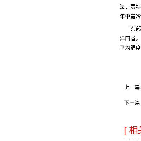
法，蒙特
年中最冷
东部有
洋四省。
平均温度2
上一篇
下一篇
[ 