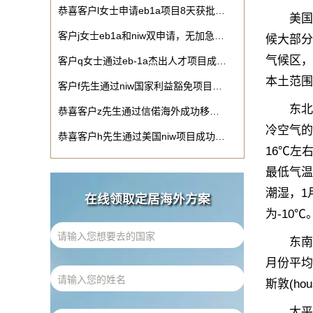
恭喜客户l女士申请eb1a项目8天获批…
美国位
客户j女士eb1a和niw双申请，无加急…
候大部分
气候区，
客户q女士通过eb-1a杰出人才项目成…
本土范围
客户f先生通过niw国家利益豁免项目…
东北部
恭喜客户z先生通过信偌海外成功移…
冷空气的
恭喜客户h先生通过美国niw项目成功…
16℃左右
最低气温
潮湿，1
在线领取定居海外方案
为-10℃
东南部和
月份平均
斯敦(ho
太平洋沿