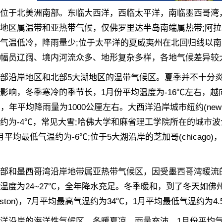
于北美洲南部。东临大西洋，西临太平洋，南临墨西哥湾，
地区属温带和亚热带气候，仅佛罗里达半岛南端属热带;阿拉斯
气温低冷，降雨量少;位于太平洋的夏威夷州在北回归线以
幅员辽阔、境内河流众多、地形复杂多样，各地气候差异较
沿岸地区和北部5大湖地区的温带气候区。夏季并不十分炎
影响，冬季寒冷的季节长，1月份平均温度为-16℃左右，越
，年平均降雨量为1000公厘左右。大西洋沿岸城市纽约(new yo
约为-4℃，常见大雪;哈佛大学和麻省理工学院所在的城市波士顿
月平均最低气温约为-6℃;位于5大湖沿岸的芝加哥(chicago
。
墨西哥湾沿岸地带属亚热带气候区，因受墨西哥湾暖流的影
温度为24~27℃，全年降水充足。冬季暖和，到了冬天如
uston)，7月平均最高气温约为34℃，1月平均最低气温约为4.
岸的海洋性气候区，冬暖夏凉，雨量充沛。1月份平均气温在