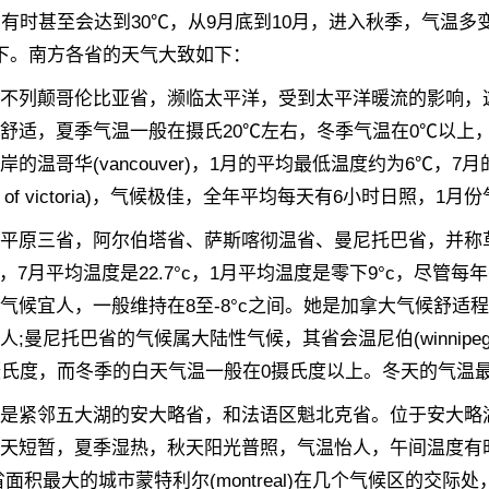
，有时甚至会达到30℃，从9月底到10月，进入秋季，气温
下。南方各省的天气大致如下：
列颠哥伦比亚省，濒临太平洋，受到太平洋暖流的影响，这
舒适，夏季气温一般在摄氏20℃左右，冬季气温在0℃以上
岸的温哥华(vancouver)，1月的平均最低温度约为6℃，
ty of victoria)，气候极佳，全年平均每天有6小时日照，1月
原三省，阿尔伯塔省、萨斯喀彻温省、曼尼托巴省，并称草
ary)，7月平均温度是22.7°c，1月平均温度是零下9°c，尽
气候宜人，一般维持在8至-8°c之间。她是加拿大气候舒
人;曼尼托巴省的气候属大陆性气候，其省会温尼伯(winnipeg
摄氏度，而冬季的白天气温一般在0摄氏度以上。冬天的气温最
邻五大湖的安大略省，和法语区魁北克省。位于安大略湖西北岸
天短暂，夏季湿热，秋天阳光普照，气温怡人，午间温度有
省面积最大的城市蒙特利尔(montreal)在几个气候区的交