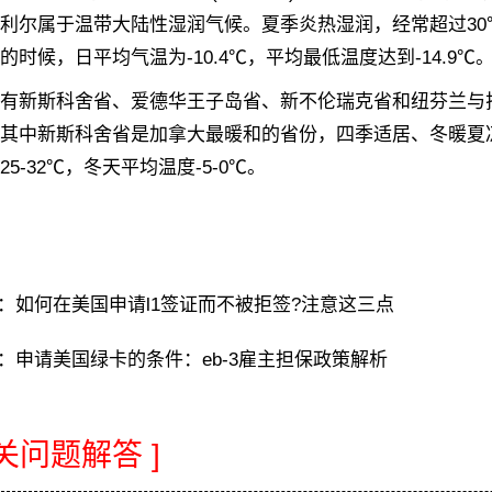
利尔属于温带大陆性湿润气候。夏季炎热湿润，经常超过30℃
的时候，日平均气温为-10.4℃，平均最低温度达到-14.9℃
新斯科舍省、爱德华王子岛省、新不伦瑞克省和纽芬兰与拉
其中新斯科舍省是加拿大最暖和的省份，四季适居、冬暖夏
5-32℃，冬天平均温度-5-0℃。
：
如何在美国申请l1签证而不被拒签?注意这三点
：
申请美国绿卡的条件：eb-3雇主担保政策解析
相关问题解答 ]