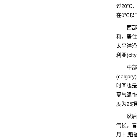
过20℃
在0℃以
西部不
和，居住
太平洋沿
利亚(ci
中部平
(calg
时间也是
夏气温怡
度为25
然后是紧
气候，春
月中;魁