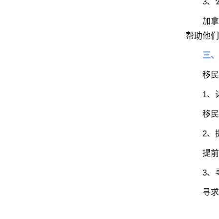
3、公
加拿大
帮助他们
三、
移民加
1、详
移民政
2、提
提前做
3、寻
寻求移