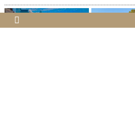
美国eb1a移民的条件
定居加拿大需要什么条
美国niw移民排期要多久?
加拿大工签转枫叶卡需
申请niw移民的难点主要是什么?…
获得加拿大绿卡的用处
美国绿卡和美国国籍的区别有哪些?…
加拿大安省雇主担保移
美国移民一般要准备多少钱？…
加拿大绿卡的作用会是